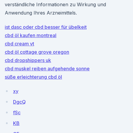
verständliche Informationen zu Wirkung und
Anwendung Ihres Arzneimittels.
ist dasc oder cbd besser für übelkeit
cbd öl kaufen montreal
cbd cream vt
cbd öl cottage grove oregon
cbd dropshippers uk
cbd muskel reiben aufgehende sonne
süße erleichterung cbd öl
xy
DgcQ
fSc
KB