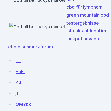
cbd für lymphom
green mountain cbd
testergebnisse
ist unkraut legal im
jackpot nevada
cbd ölschmerzforum
LT
HhEl
Kd
jt
QMYbx