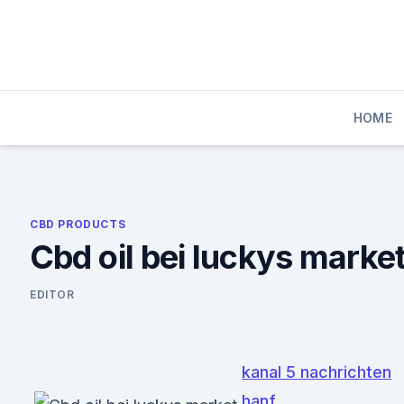
Skip
to
content
HOME
CBD PRODUCTS
Cbd oil bei luckys marke
EDITOR
kanal 5 nachrichten
hanf