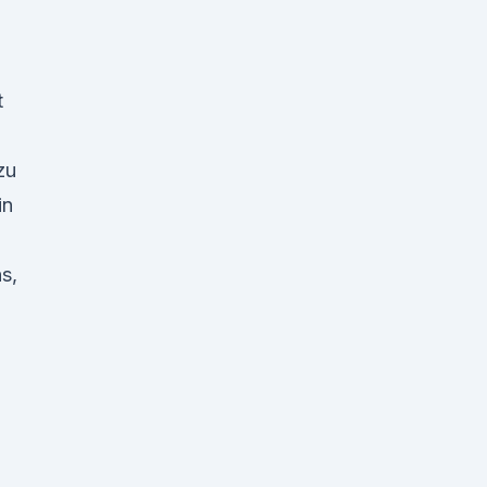
t
zu
in
s,