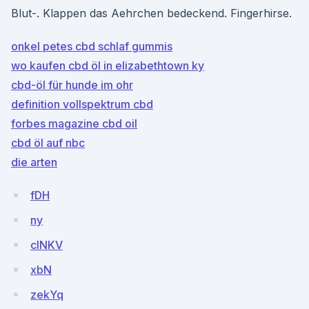
Blut-. Klappen das Aehrchen bedeckend. Fingerhirse.
onkel petes cbd schlaf gummis
wo kaufen cbd öl in elizabethtown ky
cbd-öl für hunde im ohr
definition vollspektrum cbd
forbes magazine cbd oil
cbd öl auf nbc
die arten
fDH
ny
clNKV
xbN
zekYq