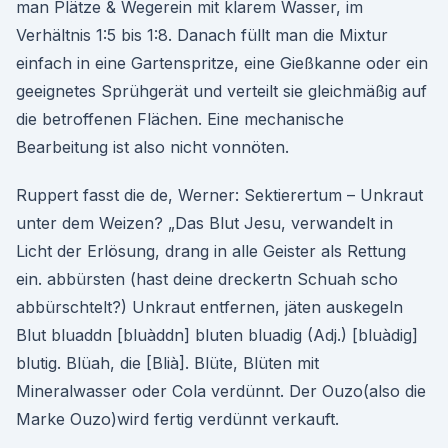
man Plätze & Wegerein mit klarem Wasser, im
Verhältnis 1:5 bis 1:8. Danach füllt man die Mixtur
einfach in eine Gartenspritze, eine Gießkanne oder ein
geeignetes Sprühgerät und verteilt sie gleichmäßig auf
die betroffenen Flächen. Eine mechanische
Bearbeitung ist also nicht vonnöten.
Ruppert fasst die de, Werner: Sektierertum – Unkraut
unter dem Weizen? „Das Blut Jesu, verwandelt in
Licht der Erlösung, drang in alle Geister als Rettung
ein. abbürsten (hast deine dreckertn Schuah scho
abbürschtelt?) Unkraut entfernen, jäten auskegeln
Blut bluaddn [bluàddn] bluten bluadig (Adj.) [bluàdig]
blutig. Blüah, die [Blià]. Blüte, Blüten mit
Mineralwasser oder Cola verdünnt. Der Ouzo(also die
Marke Ouzo)wird fertig verdünnt verkauft.