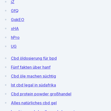
jZ
GfQ
GqkEO
xHA
hPro
UG
Cbd öldosierung für bpd
Fünf fakten über hanf
Cbd öle machen süchtig
Ist cbd legal in südafrika
Cbd protein powder großhandel
Alles natürliches cbd gel