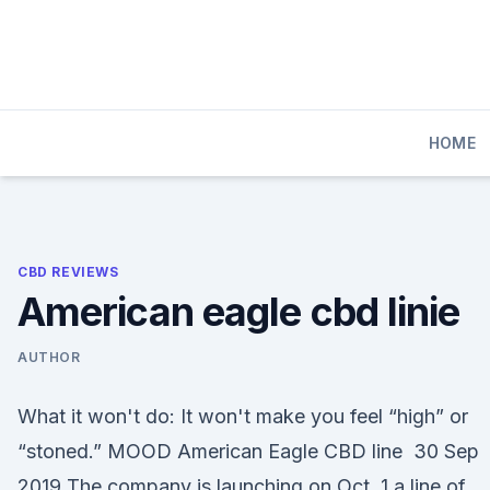
Skip
to
content
HOME
CBD REVIEWS
American eagle cbd linie
AUTHOR
What it won't do: It won't make you feel “high” or
“stoned.” MOOD American Eagle CBD line 30 Sep
2019 The company is launching on Oct. 1 a line of