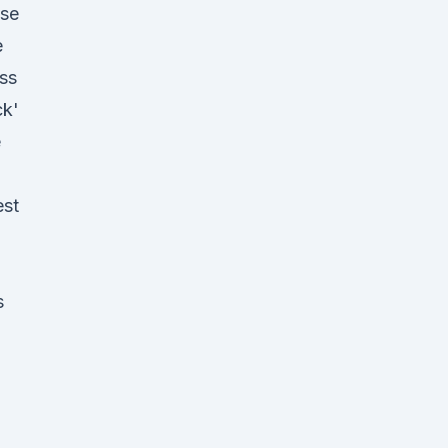
ase
e
ss
ck'
e
est
s