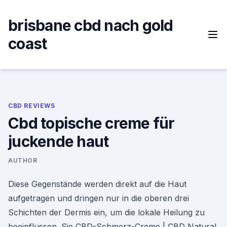
Skip
to
brisbane cbd nach gold
content
coast
CBD REVIEWS
Cbd topische creme für
juckende haut
AUTHOR
Diese Gegenstände werden direkt auf die Haut
aufgetragen und dringen nur in die oberen drei
Schichten der Dermis ein, um die lokale Heilung zu
beeinflussen. Sie CBD-Schmerz-Creme | CBD Natural