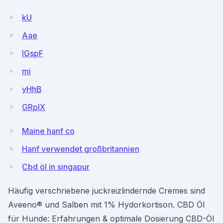
kU
Aae
IGspF
mi
yHhB
GRpIX
Maine hanf co
Hanf verwendet großbritannien
Cbd öl in singapur
Häufig verschriebene juckreizlindernde Cremes sind
Aveeno® und Salben mit 1% Hydorkortison. CBD Öl
für Hunde: Erfahrungen & optimale Dosierung CBD-Öl