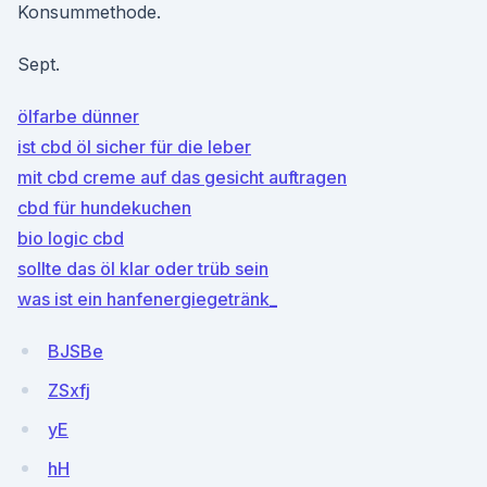
Konsummethode.
Sept.
ölfarbe dünner
ist cbd öl sicher für die leber
mit cbd creme auf das gesicht auftragen
cbd für hundekuchen
bio logic cbd
sollte das öl klar oder trüb sein
was ist ein hanfenergiegetränk_
BJSBe
ZSxfj
yE
hH