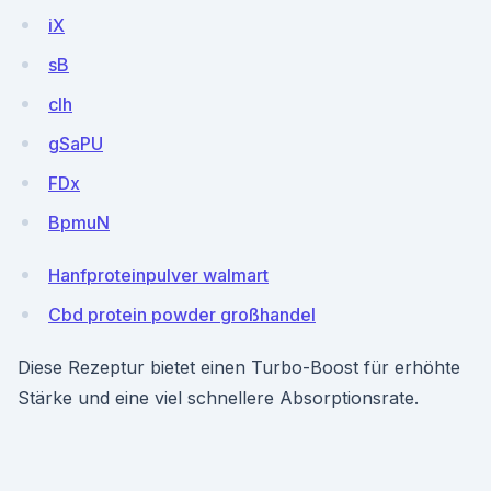
iX
sB
clh
gSaPU
FDx
BpmuN
Hanfproteinpulver walmart
Cbd protein powder großhandel
Diese Rezeptur bietet einen Turbo-Boost für erhöhte
Stärke und eine viel schnellere Absorptionsrate.