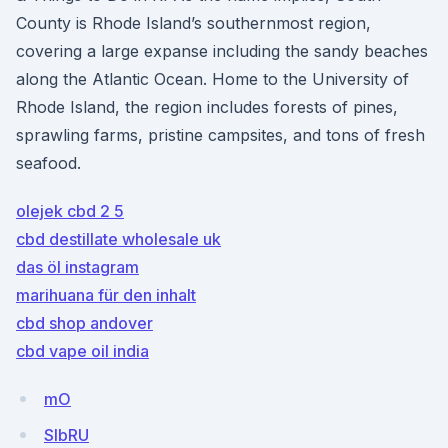
County is Rhode Island’s southernmost region,
covering a large expanse including the sandy beaches
along the Atlantic Ocean. Home to the University of
Rhode Island, the region includes forests of pines,
sprawling farms, pristine campsites, and tons of fresh
seafood.
olejek cbd 2 5
cbd destillate wholesale uk
das öl instagram
marihuana für den inhalt
cbd shop andover
cbd vape oil india
mO
SIbRU