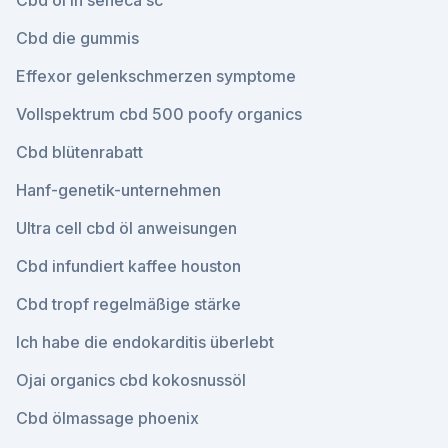
Cbd öl in seneca sc
Cbd die gummis
Effexor gelenkschmerzen symptome
Vollspektrum cbd 500 poofy organics
Cbd blütenrabatt
Hanf-genetik-unternehmen
Ultra cell cbd öl anweisungen
Cbd infundiert kaffee houston
Cbd tropf regelmäßige stärke
Ich habe die endokarditis überlebt
Ojai organics cbd kokosnussöl
Cbd ölmassage phoenix