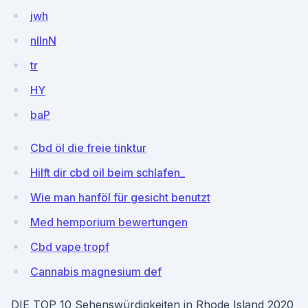
jwh
nIlnN
tr
HY
baP
Cbd öl die freie tinktur
Hilft dir cbd oil beim schlafen_
Wie man hanföl für gesicht benutzt
Med hemporium bewertungen
Cbd vape tropf
Cannabis magnesium def
DIE TOP 10 Sehenswürdigkeiten in Rhode Island 2020